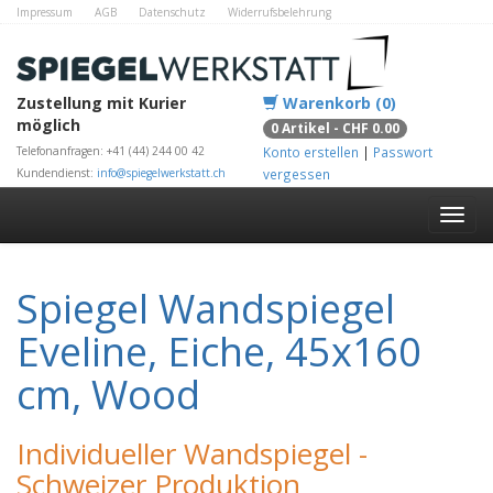
Impressum
AGB
Datenschutz
Widerrufsbelehrung
Zahlungsmethoden
Kontakt
Alle Shops
Zustellung mit Kurier
Warenkorb (0)
möglich
0 Artikel - CHF 0.00
Telefonanfragen: +41 (44) 244 00 42
Konto erstellen
|
Passwort
Kundendienst:
info@spiegelwerkstatt.ch
vergessen
Spiegel Wandspiegel
Eveline, Eiche, 45x160
cm, Wood
Individueller Wandspiegel -
Schweizer Produktion