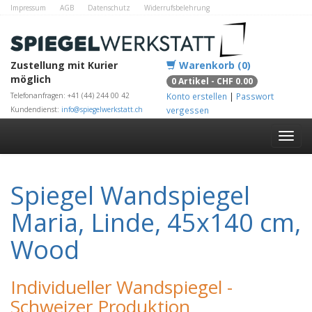
Impressum
AGB
Datenschutz
Widerrufsbelehrung
Zahlungsmethoden
Kontakt
Alle Shops
Zustellung mit Kurier
Warenkorb (0)
möglich
0 Artikel - CHF 0.00
Telefonanfragen: +41 (44) 244 00 42
Konto erstellen
|
Passwort
Kundendienst:
info@spiegelwerkstatt.ch
vergessen
Spiegel Wandspiegel
Maria, Linde, 45x140 cm,
Wood
Individueller Wandspiegel -
Schweizer Produktion