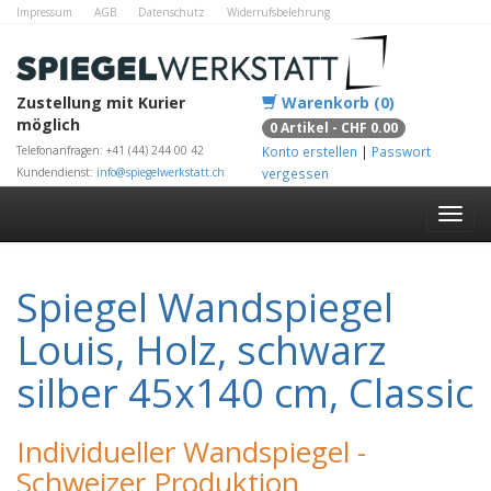
Impressum
AGB
Datenschutz
Widerrufsbelehrung
Zahlungsmethoden
Kontakt
Alle Shops
Zustellung mit Kurier
Warenkorb (0)
möglich
0 Artikel - CHF 0.00
Telefonanfragen: +41 (44) 244 00 42
Konto erstellen
|
Passwort
Kundendienst:
info@spiegelwerkstatt.ch
vergessen
Spiegel Wandspiegel
Louis, Holz, schwarz
silber 45x140 cm, Classic
Individueller Wandspiegel -
Schweizer Produktion