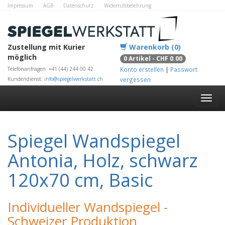
Impressum
AGB
Datenschutz
Widerrufsbelehrung
Zahlungsmethoden
Kontakt
Alle Shops
Zustellung mit Kurier
Warenkorb (0)
möglich
0 Artikel - CHF 0.00
Telefonanfragen: +41 (44) 244 00 42
Konto erstellen
|
Passwort
Kundendienst:
info@spiegelwerkstatt.ch
vergessen
Spiegel Wandspiegel
Antonia, Holz, schwarz
120x70 cm, Basic
Individueller Wandspiegel -
Schweizer Produktion