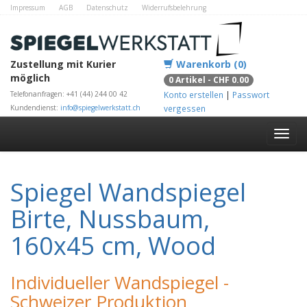
Impressum
AGB
Datenschutz
Widerrufsbelehrung
Zahlungsmethoden
Kontakt
Alle Shops
Zustellung mit Kurier
Warenkorb (0)
möglich
0 Artikel - CHF 0.00
Telefonanfragen: +41 (44) 244 00 42
Konto erstellen
|
Passwort
Kundendienst:
info@spiegelwerkstatt.ch
vergessen
Spiegel Wandspiegel
Birte, Nussbaum,
160x45 cm, Wood
Individueller Wandspiegel -
Schweizer Produktion