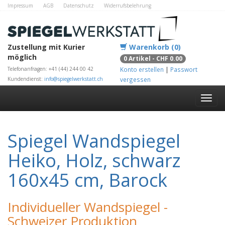
Impressum
AGB
Datenschutz
Widerrufsbelehrung
Zahlungsmethoden
Kontakt
Alle Shops
Zustellung mit Kurier
Warenkorb (0)
möglich
0 Artikel - CHF 0.00
Telefonanfragen: +41 (44) 244 00 42
Konto erstellen
|
Passwort
Kundendienst:
info@spiegelwerkstatt.ch
vergessen
Spiegel Wandspiegel
Heiko, Holz, schwarz
160x45 cm, Barock
Individueller Wandspiegel -
Schweizer Produktion