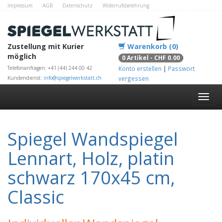
Impressum
AGB
Datenschutz
Widerrufsbelehrung
Zahlungsmethoden
Kontakt
Alle Shops
Zustellung mit Kurier
Warenkorb (0)
möglich
0 Artikel - CHF 0.00
Telefonanfragen: +41 (44) 244 00 42
Konto erstellen
|
Passwort
Kundendienst:
info@spiegelwerkstatt.ch
vergessen
Spiegel Wandspiegel
Lennart, Holz, platin
schwarz 170x45 cm,
Classic