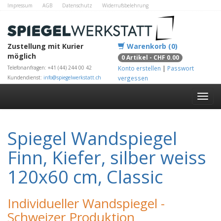
Impressum
AGB
Datenschutz
Widerrufsbelehrung
Zahlungsmethoden
Kontakt
Alle Shops
Zustellung mit Kurier
Warenkorb (0)
möglich
0 Artikel - CHF 0.00
Telefonanfragen: +41 (44) 244 00 42
Konto erstellen
|
Passwort
Kundendienst:
info@spiegelwerkstatt.ch
vergessen
Spiegel Wandspiegel
Finn, Kiefer, silber weiss
120x60 cm, Classic
Individueller Wandspiegel -
Schweizer Produktion