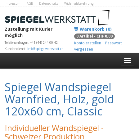
Impressum
AGB
Datenschutz
Widerrufsbelehrung
Zahlungsmethoden
Kontakt
Alle Shops
Zustellung mit Kurier
Warenkorb (0)
möglich
0 Artikel - CHF 0.00
Telefonanfragen: +41 (44) 244 00 42
Konto erstellen
|
Passwort
Kundendienst:
info@spiegelwerkstatt.ch
vergessen
Spiegel Wandspiegel
Warnfried, Holz, gold
120x60 cm, Classic
Individueller Wandspiegel -
Schweizer Produktion