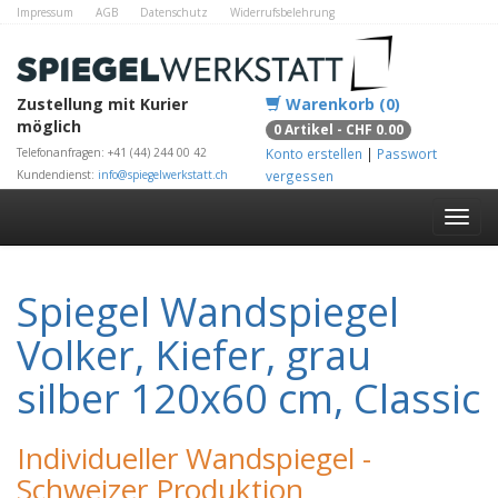
Impressum
AGB
Datenschutz
Widerrufsbelehrung
Zahlungsmethoden
Kontakt
Alle Shops
Zustellung mit Kurier
Warenkorb (0)
möglich
0 Artikel - CHF 0.00
Telefonanfragen: +41 (44) 244 00 42
Konto erstellen
|
Passwort
Kundendienst:
info@spiegelwerkstatt.ch
vergessen
Spiegel Wandspiegel
Volker, Kiefer, grau
silber 120x60 cm, Classic
Individueller Wandspiegel -
Schweizer Produktion