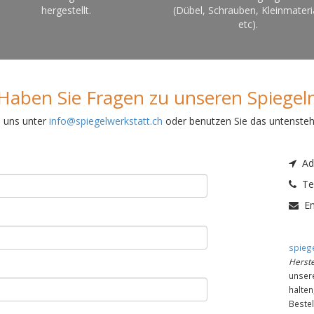
hergestellt.
(Dübel, Schrauben, Kleinmateri
etc).
Haben Sie Fragen zu unseren Spiegel
e uns unter
info@spiegelwerkstatt.ch
oder benutzen Sie das untenste
Adr
Tel
Em
spiege
Herste
unser
halte
Bestel