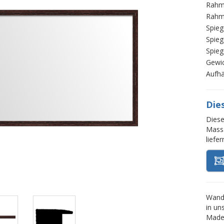
Rahm
Rahm
Spieg
Spieg
Spieg
Gewi
Aufh
Die
Diese
Mass.
liefe
Wands
in un
Made 