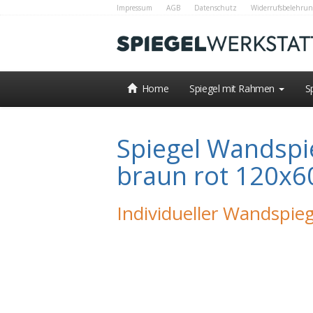
Impressum
AGB
Datenschutz
Widerrufsbelehrun
Home
Spiegel mit Rahmen
S
Spiegel Wandspie
braun rot 120x
Individueller Wandspieg