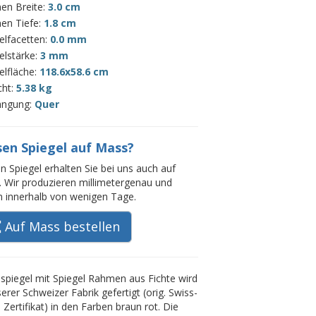
en Breite:
3.0 cm
en Tiefe:
1.8 cm
elfacetten:
0.0 mm
elstärke:
3 mm
elfläche:
118.6x58.6 cm
cht:
5.38 kg
ängung:
Quer
sen Spiegel auf Mass?
n Spiegel erhalten Sie bei uns auch auf
 Wir produzieren millimetergenau und
rn innerhalb von wenigen Tage.
Auf Mass bestellen
piegel mit Spiegel Rahmen aus Fichte wird
serer Schweizer Fabrik gefertigt (orig. Swiss-
Zertifikat) in den Farben braun rot. Die