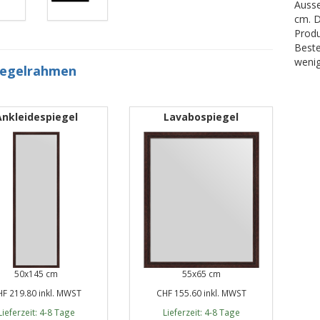
Ausse
cm. D
Produ
Beste
wenig
iegelrahmen
Ankleidespiegel
Lavabospiegel
50x145 cm
55x65 cm
F 219.80 inkl. MWST
CHF 155.60 inkl. MWST
Lieferzeit: 4-8 Tage
Lieferzeit: 4-8 Tage