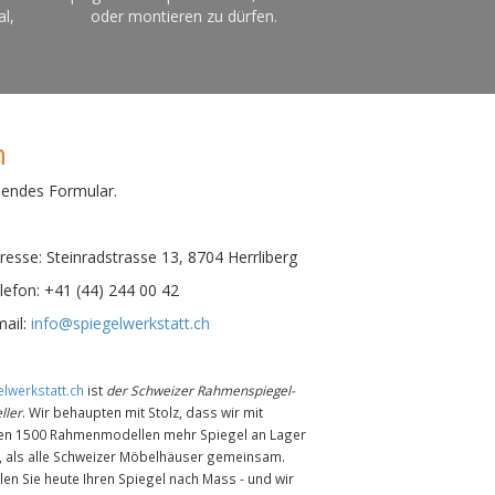
al,
oder montieren zu dürfen.
n
hendes Formular.
esse:
Steinradstrasse 13, 8704 Herrliberg
efon:
+41 (44) 244 00 42
ail:
info@spiegelwerkstatt.ch
lwerkstatt.ch
ist
der Schweizer Rahmenspiegel-
ller
. Wir behaupten mit Stolz, dass wir mit
en 1500 Rahmenmodellen mehr Spiegel an Lager
n, als alle Schweizer Möbelhäuser gemeinsam.
len Sie heute Ihren Spiegel nach Mass - und wir