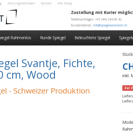
g
Zahlungsmethoden
Kontakt
Alle Shops
Zustellung mit Kurier möglic
Telefonanfragen: +41 (44) 244 00 42
Kundendienst:
info@spiegelwerkstatt.ch
piegel Rahmenlos
Runde Spiegel
Beleuchtete Spiegel
Spiege
Stück
gel Svantje, Fichte,
CH
60 cm, Wood
inkl.
el - Schweizer Produktion
Zur Z
Liefe
Liefer
Mode
Rahm