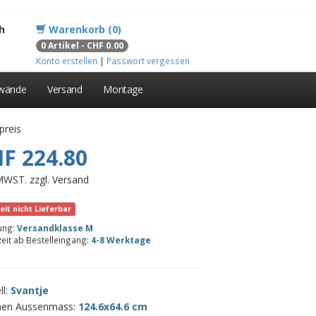
h
Warenkorb (0)
0 Artikel - CHF 0.00
Konto erstellen
|
Passwort vergessen
lwände
Versand
Montage
preis
F 224.80
 MWST. zzgl. Versand
eit nicht Lieferbar
rung:
Versandklasse M
zeit ab Bestelleingang:
4-8 Werktage
ll:
Svantje
en Aussenmass:
124.6x64.6 cm