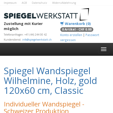
Impressum
AGB
Datenschutz
Widerrufsbelehrung
Zahlungsmethoden
Kontakt
Alle Shops
Zustellung mit Kurier
Warenkorb (0)
möglich
0 Artikel - CHF 0.00
Telefonanfragen: +41 (44) 244 00 42
Konto erstellen
|
Passwort
Kundendienst:
info@spiegelwerkstatt.ch
vergessen
Spiegel Wandspiegel
Wilhelmine, Holz, gold
120x60 cm, Classic
Individueller Wandspiegel -
Schweizer Produktion