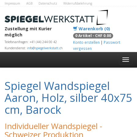
Impressum
AGB
Datenschutz
Widerrufsbelehrung
Zahlungsmethoden
Kontakt
Alle Shops
Zustellung mit Kurier
Warenkorb (0)
möglich
0 Artikel - CHF 0.00
Telefonanfragen: +41 (44) 244 00 42
Konto erstellen
|
Passwort
Kundendienst:
info@spiegelwerkstatt.ch
vergessen
Spiegel Wandspiegel
Aaron, Holz, silber 40x75
cm, Barock
Individueller Wandspiegel -
Schweizer Produktion