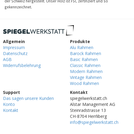
der Schweiz hergestellt. Unser Holz ist FSC zertifiziert und so
gekennzeichnet.
Allgemein
Produkte
Impressum
Alu Rahmen
Datenschutz
Barock Rahmen
AGB
Basic Rahmen
Widerrufsbelehrung
Classic Rahmen
Modern Rahmen
Vintage Rahmen
Wood Rahmen
Support
Kontakt
Das sagen unsere Kunden
spiegelwerkstatt.ch
Konto
Alstar Management AG
Kontakt
Steinradstrasse 13
CH-8704 Herrliberg
info@spiegelwerkstatt.ch