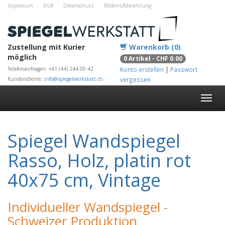
Impressum
AGB
Datenschutz
Widerrufsbelehrung
Zahlungsmethoden
Kontakt
Alle Shops
Zustellung mit Kurier
Warenkorb (0)
möglich
0 Artikel - CHF 0.00
Telefonanfragen: +41 (44) 244 00 42
Konto erstellen
|
Passwort
Kundendienst:
info@spiegelwerkstatt.ch
vergessen
Spiegel Wandspiegel
Rasso, Holz, platin rot
40x75 cm, Vintage
Individueller Wandspiegel -
Schweizer Produktion