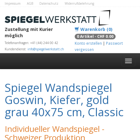
Impressum
AGB
Datenschutz
Widerrufsbelehrung
Zahlungsmethoden
Kontakt
Alle Shops
Zustellung mit Kurier
Warenkorb (0)
möglich
0 Artikel - CHF 0.00
Telefonanfragen: +41 (44) 244 00 42
Konto erstellen
|
Passwort
Kundendienst:
info@spiegelwerkstatt.ch
vergessen
Spiegel Wandspiegel
Goswin, Kiefer, gold
grau 40x75 cm, Classic
Individueller Wandspiegel -
Schweizer Produktion