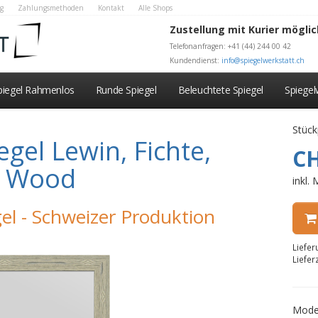
g
Zahlungsmethoden
Kontakt
Alle Shops
Zustellung mit Kurier möglic
Telefonanfragen: +41 (44) 244 00 42
Kundendienst:
info@spiegelwerkstatt.ch
piegel Rahmenlos
Runde Spiegel
Beleuchtete Spiegel
Spiege
Stück
gel Lewin, Fichte,
CH
, Wood
inkl.
el - Schweizer Produktion
Liefe
Liefer
Mode