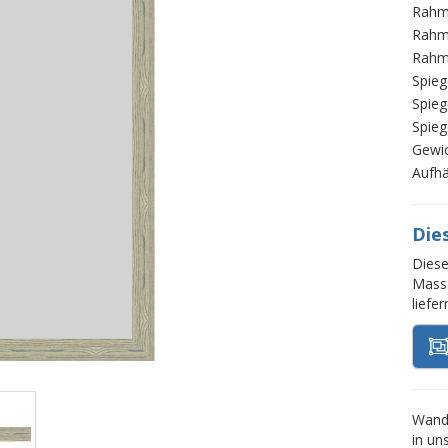
Rahm
Rahm
Rahm
Spieg
Spieg
Spieg
Gewi
Aufh
Die
Diese
Mass.
liefe
Wands
in un