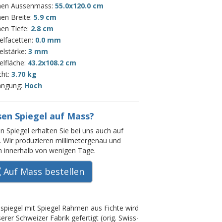
en Aussenmass:
55.0x120.0 cm
en Breite:
5.9 cm
en Tiefe:
2.8 cm
elfacetten:
0.0 mm
elstärke:
3 mm
elfläche:
43.2x108.2 cm
cht:
3.70 kg
ängung:
Hoch
sen Spiegel auf Mass?
n Spiegel erhalten Sie bei uns auch auf
 Wir produzieren millimetergenau und
rn innerhalb von wenigen Tage.
Auf Mass bestellen
piegel mit Spiegel Rahmen aus Fichte wird
serer Schweizer Fabrik gefertigt (orig. Swiss-