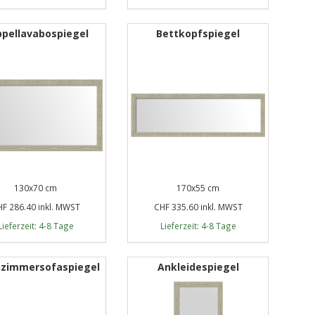
pellavabospiegel
Bettkopfspiegel
130x70 cm
170x55 cm
F 286.40 inkl. MWST
CHF 335.60 inkl. MWST
Lieferzeit: 4-8 Tage
Lieferzeit: 4-8 Tage
zimmersofaspiegel
Ankleidespiegel