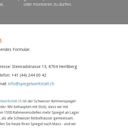
al,
oder montieren zu dürfen.
n
hendes Formular.
esse:
Steinradstrasse 13, 8704 Herrliberg
efon:
+41 (44) 244 00 42
ail:
info@spiegelwerkstatt.ch
lwerkstatt.ch
ist
der Schweizer Rahmenspiegel-
ller
. Wir behaupten mit Stolz, dass wir mit
en 1500 Rahmenmodellen mehr Spiegel an Lager
n, als alle Schweizer Möbelhäuser gemeinsam.
len Sie heute Ihren Spiegel nach Mass - und wir