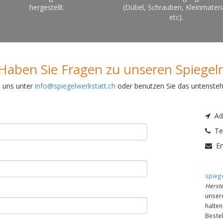
hergestellt.
(Dübel, Schrauben, Kleinmateri
etc).
Haben Sie Fragen zu unseren Spiegel
e uns unter
info@spiegelwerkstatt.ch
oder benutzen Sie das untenste
Adr
Tel
Em
spiege
Herste
unser
halte
Bestel