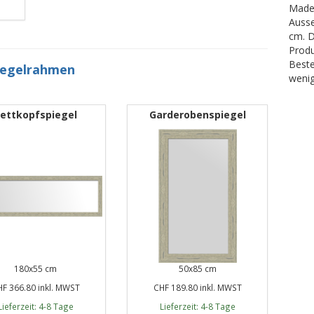
Made 
Ausse
cm. D
Produ
Beste
iegelrahmen
wenig
ettkopfspiegel
Garderobenspiegel
180x55 cm
50x85 cm
F 366.80 inkl. MWST
CHF 189.80 inkl. MWST
Lieferzeit: 4-8 Tage
Lieferzeit: 4-8 Tage