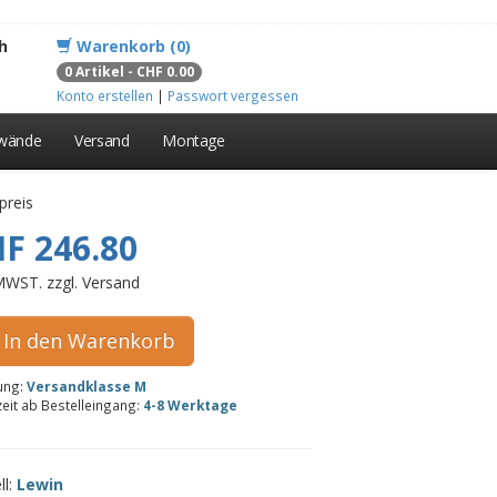
h
Warenkorb (0)
0 Artikel - CHF 0.00
Konto erstellen
|
Passwort vergessen
lwände
Versand
Montage
preis
F 246.80
 MWST. zzgl. Versand
In den Warenkorb
rung:
Versandklasse M
zeit ab Bestelleingang:
4-8 Werktage
ll:
Lewin