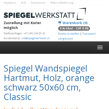
Impressum
AGB
Datenschutz
Widerrufsbelehrung
Zahlungsmethoden
Kontakt
Alle Shops
Zustellung mit Kurier
Warenkorb (0)
möglich
0 Artikel - CHF 0.00
Telefonanfragen: +41 (44) 244 00 42
Konto erstellen
|
Passwort
Kundendienst:
info@spiegelwerkstatt.ch
vergessen
Spiegel Wandspiegel
Hartmut, Holz, orange
schwarz 50x60 cm,
Classic