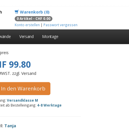
h
Warenkorb (0)
0 Artikel - CHF 0.00
Konto erstellen
|
Passwort vergessen
lwände
Versand
Montage
preis
F 99.80
 MWST. zzgl. Versand
In den Warenkorb
rung:
Versandklasse M
zeit ab Bestelleingang:
4-8 Werktage
ll:
Tanja