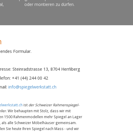
al,
oder montieren zu dürfen.
n
hendes Formular.
esse:
Steinradstrasse 13, 8704 Herrliberg
efon:
+41 (44) 244 00 42
ail:
info@spiegelwerkstatt.ch
lwerkstatt.ch
ist
der Schweizer Rahmenspiegel-
ller
. Wir behaupten mit Stolz, dass wir mit
en 1500 Rahmenmodellen mehr Spiegel an Lager
n, als alle Schweizer Möbelhäuser gemeinsam.
len Sie heute Ihren Spiegel nach Mass - und wir