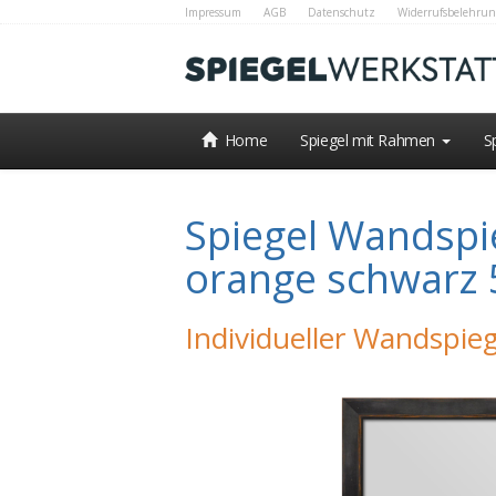
Impressum
AGB
Datenschutz
Widerrufsbelehrun
Home
Spiegel mit Rahmen
S
Spiegel Wandspie
orange schwarz 
Individueller Wandspieg