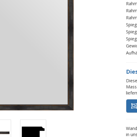
Rahm
Rahm
Rahm
Spieg
Spieg
Spieg
Gewi
Aufh
Die
Diese
Mass.
liefe
Wands
in un