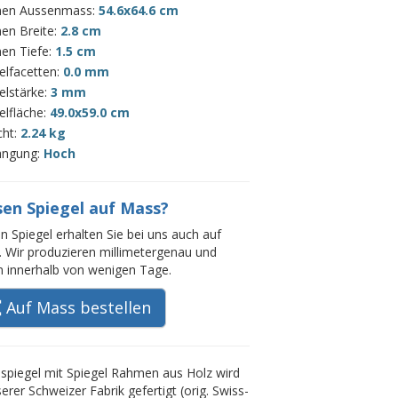
en Aussenmass:
54.6x64.6 cm
en Breite:
2.8 cm
en Tiefe:
1.5 cm
elfacetten:
0.0 mm
elstärke:
3 mm
elfläche:
49.0x59.0 cm
cht:
2.24 kg
ängung:
Hoch
sen Spiegel auf Mass?
n Spiegel erhalten Sie bei uns auch auf
 Wir produzieren millimetergenau und
rn innerhalb von wenigen Tage.
Auf Mass bestellen
piegel mit Spiegel Rahmen aus Holz wird
serer Schweizer Fabrik gefertigt (orig. Swiss-