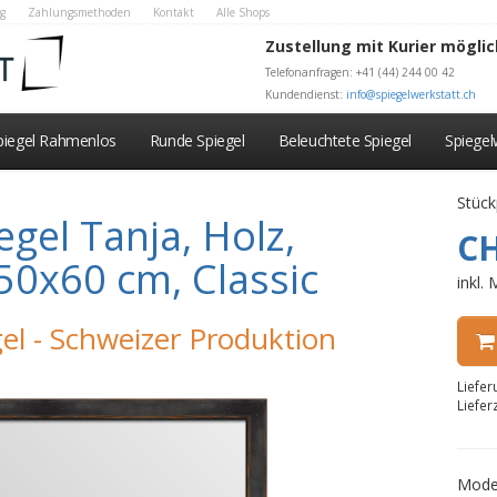
g
Zahlungsmethoden
Kontakt
Alle Shops
Zustellung mit Kurier möglic
Telefonanfragen: +41 (44) 244 00 42
Kundendienst:
info@spiegelwerkstatt.ch
piegel Rahmenlos
Runde Spiegel
Beleuchtete Spiegel
Spiege
Stück
gel Tanja, Holz,
CH
50x60 cm, Classic
inkl.
el - Schweizer Produktion
Liefe
Liefer
Mode