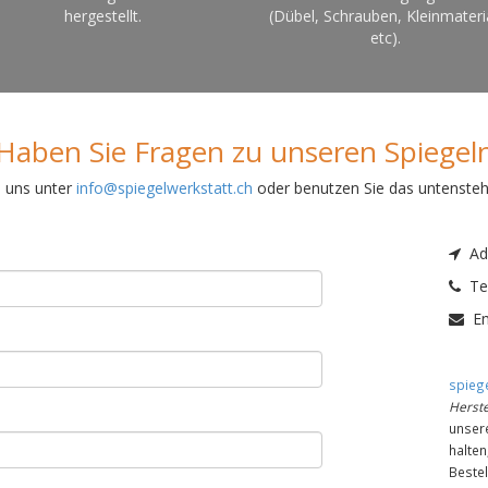
hergestellt.
(Dübel, Schrauben, Kleinmateri
etc).
Haben Sie Fragen zu unseren Spiegel
e uns unter
info@spiegelwerkstatt.ch
oder benutzen Sie das untenste
Adr
Tel
Em
spiege
Herste
unser
halte
Bestel