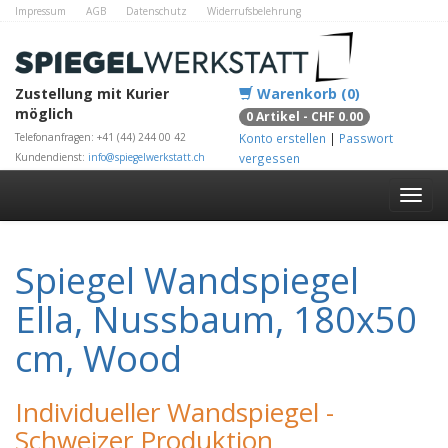
Impressum
AGB
Datenschutz
Widerrufsbelehrung
Zahlungsmethoden
Kontakt
Alle Shops
Zustellung mit Kurier
Warenkorb (0)
möglich
0 Artikel - CHF 0.00
Telefonanfragen: +41 (44) 244 00 42
Konto erstellen
|
Passwort
Kundendienst:
info@spiegelwerkstatt.ch
vergessen
Spiegel Wandspiegel
Ella, Nussbaum, 180x50
cm, Wood
Individueller Wandspiegel -
Schweizer Produktion