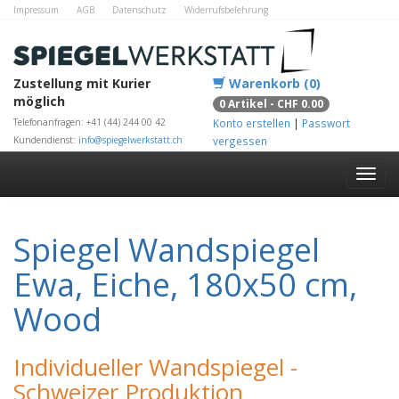
Impressum
AGB
Datenschutz
Widerrufsbelehrung
Zahlungsmethoden
Kontakt
Alle Shops
Zustellung mit Kurier
Warenkorb (0)
möglich
0 Artikel - CHF 0.00
Telefonanfragen: +41 (44) 244 00 42
Konto erstellen
|
Passwort
Kundendienst:
info@spiegelwerkstatt.ch
vergessen
Spiegel Wandspiegel
Ewa, Eiche, 180x50 cm,
Wood
Individueller Wandspiegel -
Schweizer Produktion