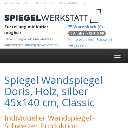
Impressum
AGB
Datenschutz
Widerrufsbelehrung
Zahlungsmethoden
Kontakt
Alle Shops
Zustellung mit Kurier
Warenkorb (0)
möglich
0 Artikel - CHF 0.00
Telefonanfragen: +41 (44) 244 00 42
Konto erstellen
|
Passwort
Kundendienst:
info@spiegelwerkstatt.ch
vergessen
Spiegel Wandspiegel
Doris, Holz, silber
45x140 cm, Classic
Individueller Wandspiegel -
Schweizer Produktion