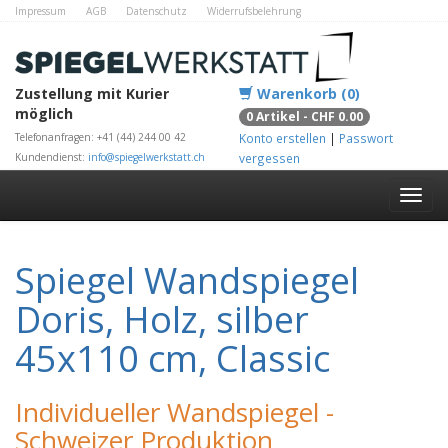
Impressum
AGB
Datenschutz
Widerrufsbelehrung
Zahlungsmethoden
Kontakt
Alle Shops
Zustellung mit Kurier
Warenkorb (0)
möglich
0 Artikel - CHF 0.00
Telefonanfragen: +41 (44) 244 00 42
Konto erstellen
|
Passwort
Kundendienst:
info@spiegelwerkstatt.ch
vergessen
Spiegel Wandspiegel
Doris, Holz, silber
45x110 cm, Classic
Individueller Wandspiegel -
Schweizer Produktion