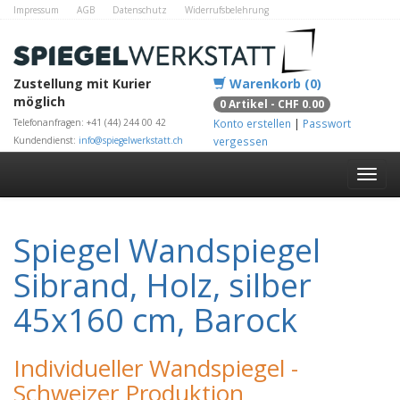
Impressum
AGB
Datenschutz
Widerrufsbelehrung
Zahlungsmethoden
Kontakt
Alle Shops
Zustellung mit Kurier
Warenkorb (0)
möglich
0 Artikel - CHF 0.00
Telefonanfragen: +41 (44) 244 00 42
Konto erstellen
|
Passwort
Kundendienst:
info@spiegelwerkstatt.ch
vergessen
Spiegel Wandspiegel
Sibrand, Holz, silber
45x160 cm, Barock
Individueller Wandspiegel -
Schweizer Produktion