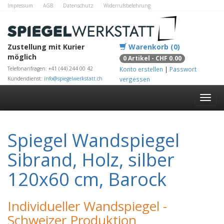
Impressum
AGB
Datenschutz
Widerrufsbelehrung
Zahlungsmethoden
Kontakt
Alle Shops
Zustellung mit Kurier
Warenkorb (0)
möglich
0 Artikel - CHF 0.00
Telefonanfragen: +41 (44) 244 00 42
Konto erstellen
|
Passwort
Kundendienst:
info@spiegelwerkstatt.ch
vergessen
Spiegel Wandspiegel
Sibrand, Holz, silber
120x60 cm, Barock
Individueller Wandspiegel -
Schweizer Produktion