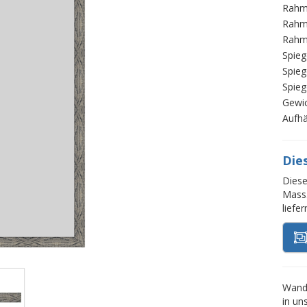
Rahm
Rahm
Rahm
Spieg
Spieg
Spieg
Gewi
Aufh
Die
Diese
Mass.
liefe
Wands
in un