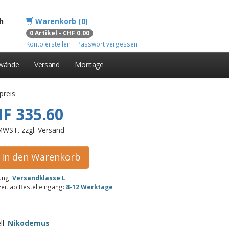
h
Warenkorb (0)
0 Artikel - CHF 0.00
Konto erstellen
|
Passwort vergessen
lwände
Versand
Montage
preis
F 335.60
 MWST. zzgl. Versand
In den Warenkorb
rung:
Versandklasse L
zeit ab Bestelleingang:
8-12 Werktage
ll:
Nikodemus