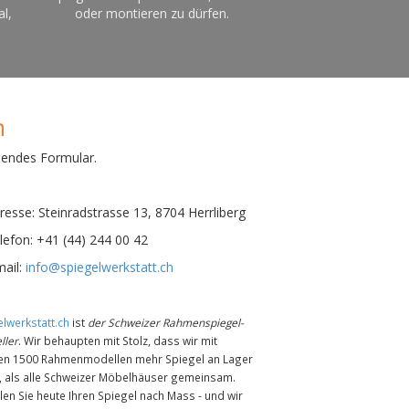
al,
oder montieren zu dürfen.
n
hendes Formular.
esse:
Steinradstrasse 13, 8704 Herrliberg
efon:
+41 (44) 244 00 42
ail:
info@spiegelwerkstatt.ch
lwerkstatt.ch
ist
der Schweizer Rahmenspiegel-
ller
. Wir behaupten mit Stolz, dass wir mit
en 1500 Rahmenmodellen mehr Spiegel an Lager
n, als alle Schweizer Möbelhäuser gemeinsam.
len Sie heute Ihren Spiegel nach Mass - und wir