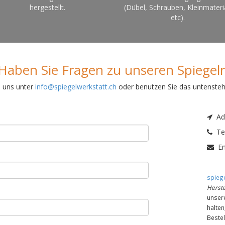
hergestellt.
(Dübel, Schrauben, Kleinmateri
etc).
Haben Sie Fragen zu unseren Spiegel
e uns unter
info@spiegelwerkstatt.ch
oder benutzen Sie das untenste
Adr
Tel
Em
spiege
Herste
unser
halte
Bestel