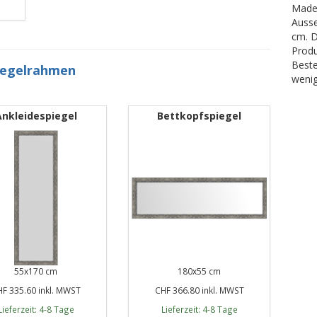
Made 
Ausse
cm. D
Produ
Beste
iegelrahmen
wenig
Ankleidespiegel
Bettkopfspiegel
55x170 cm
180x55 cm
F 335.60 inkl. MWST
CHF 366.80 inkl. MWST
Lieferzeit: 4-8 Tage
Lieferzeit: 4-8 Tage