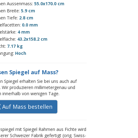
en Aussenmass:
55.0x170.0 cm
en Breite:
5.9 cm
en Tiefe:
2.8 cm
elfacetten:
0.0 mm
elstärke:
4 mm
elfläche:
43.2x158.2 cm
cht:
7.17 kg
ängung:
Hoch
sen Spiegel auf Mass?
n Spiegel erhalten Sie bei uns auch auf
 Wir produzieren millimetergenau und
rn innerhalb von wenigen Tage.
Auf Mass bestellen
piegel mit Spiegel Rahmen aus Fichte wird
serer Schweizer Fabrik gefertigt (orig. Swiss-