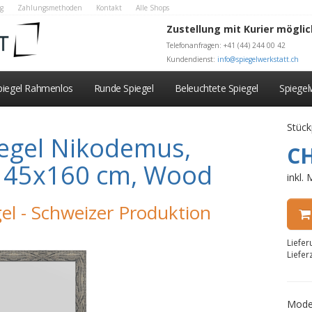
g
Zahlungsmethoden
Kontakt
Alle Shops
Zustellung mit Kurier möglic
Telefonanfragen: +41 (44) 244 00 42
Kundendienst:
info@spiegelwerkstatt.ch
piegel Rahmenlos
Runde Spiegel
Beleuchtete Spiegel
Spiege
Stück
egel Nikodemus,
CH
au 45x160 cm, Wood
inkl.
el - Schweizer Produktion
Liefe
Liefer
Mode