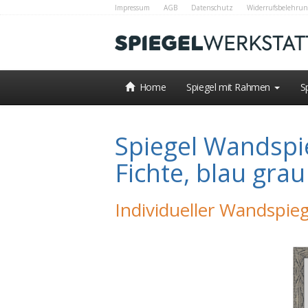
Impressum
AGB
Datenschutz
Widerrufsbelehrun
Home
Spiegel mit Rahmen
S
Spiegel Wandspi
Fichte, blau gr
Individueller Wandspieg