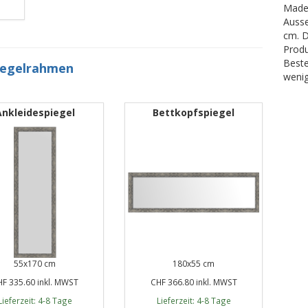
Made 
Ausse
cm. D
Produ
Beste
iegelrahmen
wenig
Ankleidespiegel
Bettkopfspiegel
55x170 cm
180x55 cm
F 335.60 inkl. MWST
CHF 366.80 inkl. MWST
Lieferzeit: 4-8 Tage
Lieferzeit: 4-8 Tage