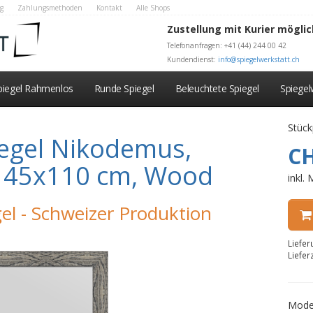
g
Zahlungsmethoden
Kontakt
Alle Shops
Zustellung mit Kurier möglic
Telefonanfragen: +41 (44) 244 00 42
Kundendienst:
info@spiegelwerkstatt.ch
piegel Rahmenlos
Runde Spiegel
Beleuchtete Spiegel
Spiege
Stück
egel Nikodemus,
CH
au 45x110 cm, Wood
inkl.
el - Schweizer Produktion
Liefe
Liefer
Mode