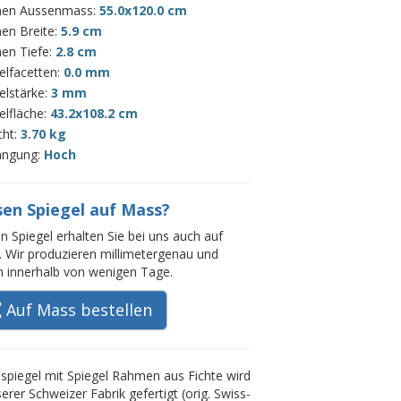
en Aussenmass:
55.0x120.0 cm
en Breite:
5.9 cm
en Tiefe:
2.8 cm
elfacetten:
0.0 mm
elstärke:
3 mm
elfläche:
43.2x108.2 cm
cht:
3.70 kg
ängung:
Hoch
sen Spiegel auf Mass?
n Spiegel erhalten Sie bei uns auch auf
 Wir produzieren millimetergenau und
rn innerhalb von wenigen Tage.
Auf Mass bestellen
piegel mit Spiegel Rahmen aus Fichte wird
serer Schweizer Fabrik gefertigt (orig. Swiss-