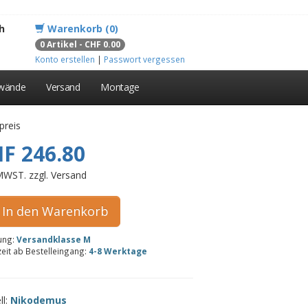
h
Warenkorb (0)
0 Artikel - CHF 0.00
Konto erstellen
|
Passwort vergessen
lwände
Versand
Montage
preis
F 246.80
 MWST. zzgl. Versand
In den Warenkorb
rung:
Versandklasse M
zeit ab Bestelleingang:
4-8 Werktage
ll:
Nikodemus