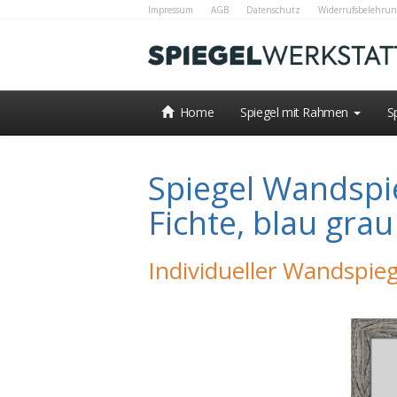
Impressum
AGB
Datenschutz
Widerrufsbelehrun
Home
Spiegel mit Rahmen
S
Spiegel Wandspi
Fichte, blau gr
Individueller Wandspieg