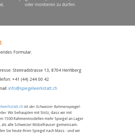
al,
oder montieren zu dürfen.
n
hendes Formular.
esse:
Steinradstrasse 13, 8704 Herrliberg
efon:
+41 (44) 244 00 42
ail:
info@spiegelwerkstatt.ch
lwerkstatt.ch
ist
der Schweizer Rahmenspiegel-
ller
. Wir behaupten mit Stolz, dass wir mit
en 1500 Rahmenmodellen mehr Spiegel an Lager
n, als alle Schweizer Möbelhäuser gemeinsam.
len Sie heute Ihren Spiegel nach Mass - und wir