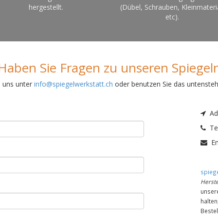
hergestellt.
(Dübel, Schrauben, Kleinmateri
etc).
Haben Sie Fragen zu unseren Spiegel
e uns unter
info@spiegelwerkstatt.ch
oder benutzen Sie das untenste
Adr
Tel
Em
spiege
Herste
unser
halte
Bestel