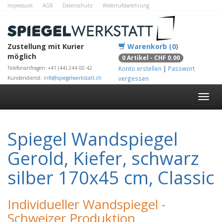
Impressum
AGB
Datenschutz
Widerrufsbelehrung
Zahlungsmethoden
Kontakt
Alle Shops
Zustellung mit Kurier
Warenkorb (0)
möglich
0 Artikel - CHF 0.00
Telefonanfragen: +41 (44) 244 00 42
Konto erstellen
|
Passwort
Kundendienst:
info@spiegelwerkstatt.ch
vergessen
Spiegel Wandspiegel
Gerold, Kiefer, schwarz
silber 170x45 cm, Classic
Individueller Wandspiegel -
Schweizer Produktion