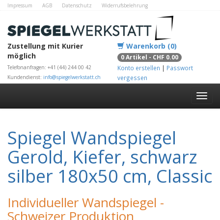
Impressum
AGB
Datenschutz
Widerrufsbelehrung
Zahlungsmethoden
Kontakt
Alle Shops
Zustellung mit Kurier
Warenkorb (0)
möglich
0 Artikel - CHF 0.00
Telefonanfragen: +41 (44) 244 00 42
Konto erstellen
|
Passwort
Kundendienst:
info@spiegelwerkstatt.ch
vergessen
Spiegel Wandspiegel
Gerold, Kiefer, schwarz
silber 180x50 cm, Classic
Individueller Wandspiegel -
Schweizer Produktion