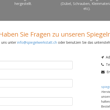
hergestellt.
(Dübel, Schrauben, Kleinmateri
etc).
Haben Sie Fragen zu unseren Spiegel
e uns unter
info@spiegelwerkstatt.ch
oder benutzen Sie das untenste
Adr
Tel
Em
spiege
Herste
unser
halte
Bestel