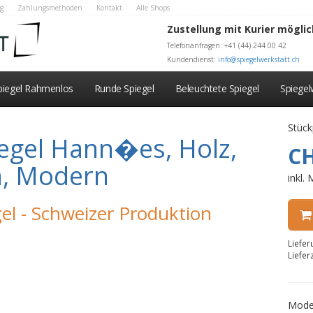
g
Zahlungsmethoden
Kontakt
Alle Shops
Zustellung mit Kurier möglic
Telefonanfragen: +41 (44) 244 00 42
Kundendienst:
info@spiegelwerkstatt.ch
piegel Rahmenlos
Runde Spiegel
Beleuchtete Spiegel
Spiege
Stück
egel Hann�es, Holz,
CH
m, Modern
inkl.
el - Schweizer Produktion
Liefe
Liefer
Mode