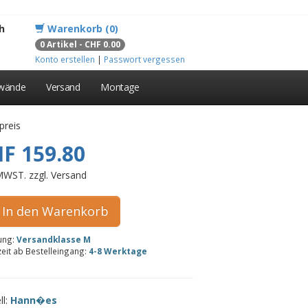
h
Warenkorb (0)
0 Artikel - CHF 0.00
Konto erstellen
|
Passwort vergessen
lwände
Versand
Montage
preis
F 159.80
 MWST. zzgl. Versand
In den Warenkorb
rung:
Versandklasse M
zeit ab Bestelleingang:
4-8 Werktage
ll:
Hann�es