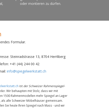
al,
oder montieren zu dürfen.
n
hendes Formular.
esse:
Steinradstrasse 13, 8704 Herrliberg
efon:
+41 (44) 244 00 42
ail:
info@spiegelwerkstatt.ch
lwerkstatt.ch
ist
der Schweizer Rahmenspiegel-
ller
. Wir behaupten mit Stolz, dass wir mit
en 1500 Rahmenmodellen mehr Spiegel an Lager
n, als alle Schweizer Möbelhäuser gemeinsam.
len Sie heute Ihren Spiegel nach Mass - und wir