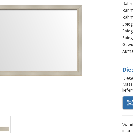
Rahm
Rahm
Rahm
Spieg
Spieg
Spieg
Gewi
Aufh
Die
Diese
Mass.
liefe
Wands
in un