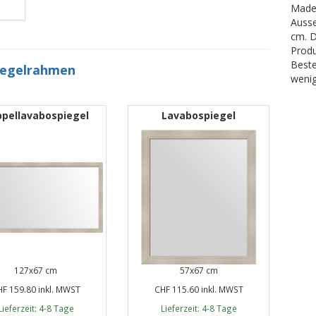
Made 
Ausse
cm. D
Produ
Beste
iegelrahmen
wenig
pellavabospiegel
Lavabospiegel
127x67 cm
57x67 cm
F 159.80 inkl. MWST
CHF 115.60 inkl. MWST
Lieferzeit: 4-8 Tage
Lieferzeit: 4-8 Tage