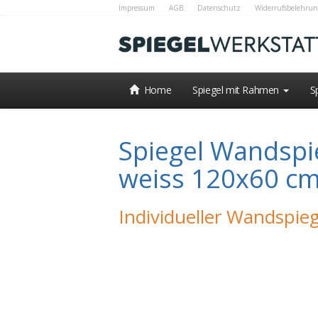
Impressum
AGB
Datenschutz
Widerrufsbelehrun
Home
Spiegel mit Rahmen
S
Spiegel Wandspi
weiss 120x60 c
Individueller Wandspieg