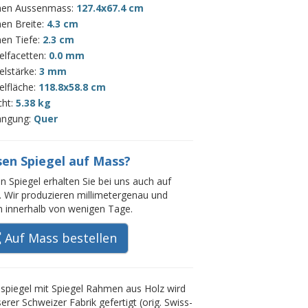
en Aussenmass:
127.4x67.4 cm
en Breite:
4.3 cm
en Tiefe:
2.3 cm
elfacetten:
0.0 mm
elstärke:
3 mm
elfläche:
118.8x58.8 cm
cht:
5.38 kg
ängung:
Quer
sen Spiegel auf Mass?
n Spiegel erhalten Sie bei uns auch auf
 Wir produzieren millimetergenau und
rn innerhalb von wenigen Tage.
Auf Mass bestellen
piegel mit Spiegel Rahmen aus Holz wird
serer Schweizer Fabrik gefertigt (orig. Swiss-