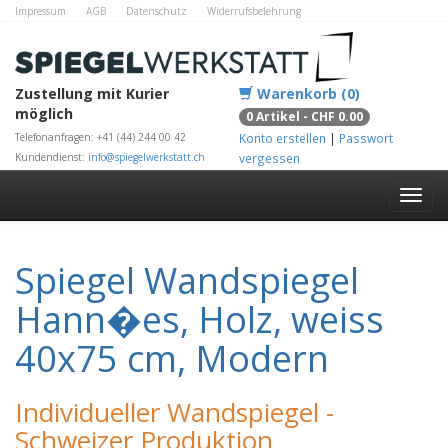
Impressum
AGB
Datenschutz
Widerrufsbelehrung
Zahlungsmethoden
Kontakt
Alle Shops
Zustellung mit Kurier
Warenkorb (0)
möglich
0 Artikel - CHF 0.00
Telefonanfragen: +41 (44) 244 00 42
Konto erstellen
|
Passwort
Kundendienst:
info@spiegelwerkstatt.ch
vergessen
Spiegel Wandspiegel
Hann�es, Holz, weiss
40x75 cm, Modern
Individueller Wandspiegel -
Schweizer Produktion