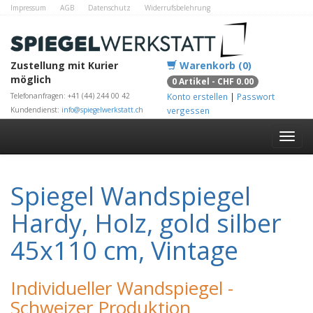
Impressum
AGB
Datenschutz
Widerrufsbelehrung
Zahlungsmethoden
Kontakt
Alle Shops
Zustellung mit Kurier
Warenkorb (0)
möglich
0 Artikel - CHF 0.00
Telefonanfragen: +41 (44) 244 00 42
Konto erstellen
|
Passwort
Kundendienst:
info@spiegelwerkstatt.ch
vergessen
Spiegel Wandspiegel
Hardy, Holz, gold silber
45x110 cm, Vintage
Individueller Wandspiegel -
Schweizer Produktion