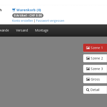
h
Warenkorb (0)
0 Artikel - CHF 0.00
Konto erstellen
|
Passwort vergessen
lwände
Versand
Montage
Szene 1
Szene 2
Szene 3
Gross
Detail