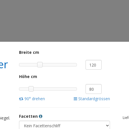
Breite cm
er
Höhe cm
90° drehen
Standardgrössen
Facetten
iegel.
Lie