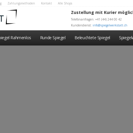
g
Zahlungsmethoden
Kontakt
Alle Shops
Zustellung mit Kurier möglic
Telefonanfragen: +41 (44) 244 00 42
Kundendienst:
info@spiegelwerkstatt.ch
piegel Rahmenlos
Runde Spiegel
Beleuchtete Spiegel
Spiege