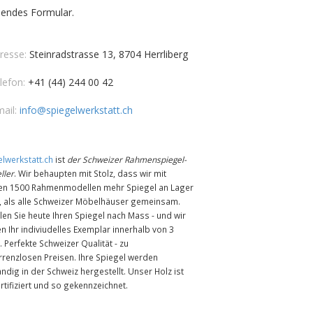
hendes Formular.
esse:
Steinradstrasse 13, 8704 Herrliberg
efon:
+41 (44) 244 00 42
ail:
info@spiegelwerkstatt.ch
lwerkstatt.ch
ist
der Schweizer Rahmenspiegel-
ller
. Wir behaupten mit Stolz, dass wir mit
en 1500 Rahmenmodellen mehr Spiegel an Lager
n, als alle Schweizer Möbelhäuser gemeinsam.
len Sie heute Ihren Spiegel nach Mass - und wir
en Ihr indiviudelles Exemplar innerhalb von 3
 Perfekte Schweizer Qualität - zu
rrenzlosen Preisen. Ihre Spiegel werden
ändig in der Schweiz hergestellt. Unser Holz ist
rtifiziert und so gekennzeichnet.