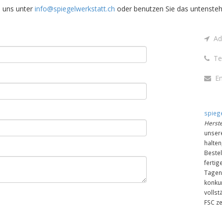
e uns unter
info@spiegelwerkstatt.ch
oder benutzen Sie das untenste
Adr
Tel
Em
spiege
Herste
unser
halte
Bestel
fertig
Tagen.
konku
vollst
FSC ze